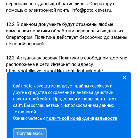
персональных данных, обратившись к Оператору с
помощью электронной почты info@potolkisvet.ru.
12.2. В данном документе будут отражены любые
изменения политики обработки персональных данных
Оператором. Политика действует бессрочно до замены
ее новой версией.
12.3. Актуальная версия Политики в свободном доступе
расположена в сети Интернет по адресу
https://potolkisvet.ru/politika-konfidentsialnosti/
×
Сайт potolkisvet.ru использует файлы «cookies» и
другие средства сохранения и анализа действий
посетителей сайта. Продолжая использовать этот
сайт, Вы соглашаетесь с использованием данных
2026 Натяжные потолки и освещение
технологий.
Ознакомьтесь с
политикой конфиденциальности
.
Соглашаюсь